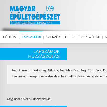
FŐOLDAL
|
LAPSZÁMOK
|
SZERZŐK
|
HÍREK
|
SZAKSZÓTÁR
|
R
LAPSZÁMOK
HOZZÁSZÓLÁS
Ing. Zivner, Lukáš - Ing. Niková, Ingrida - Doc. Ing. Füri, Belo B
Használati melegvíz előállításához használt hőszivattyú rendszer h
Még nem érkezett hozzászólás!